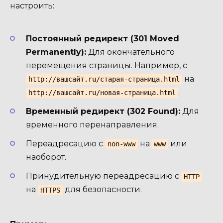
настроить:
Постоянный редирект (301 Moved
Permanently):
Для окончательного
перемещения страницы. Например, с
на
http://вашсайт.ru/старая-страница.html
.
http://вашсайт.ru/новая-страница.html
Временный редирект (302 Found):
Для
временного перенаправления.
Переадресацию с
на
или
non-www
www
наоборот.
Принудительную переадресацию с
HTTP
на
для безопасности.
HTTPS