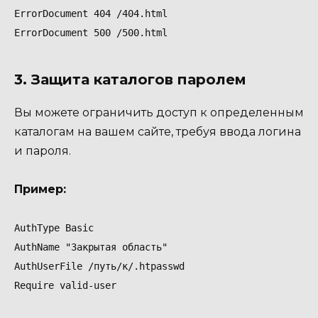
ErrorDocument 404 /404.html

ErrorDocument 500 /500.html
3. Защита каталогов паролем
Вы можете ограничить доступ к определенным
каталогам на вашем сайте, требуя ввода логина
и пароля.
Пример:
AuthType Basic

AuthName "Закрытая область"

AuthUserFile /путь/к/.htpasswd

Require valid-user