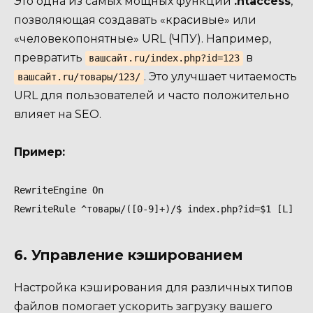
Это одна из самых мощных функций
.htaccess
,
позволяющая создавать «красивые» или
«человекопонятные» URL (ЧПУ). Например,
превратить
в
вашсайт.ru/index.php?id=123
. Это улучшает читаемость
вашсайт.ru/товары/123/
URL для пользователей и часто положительно
влияет на SEO.
Пример:
RewriteEngine On

RewriteRule ^товары/([0-9]+)/$ index.php?id=$1 [L]
6. Управление кэшированием
Настройка кэширования для различных типов
файлов помогает ускорить загрузку вашего