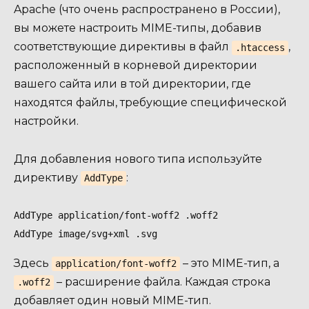
Apache (что очень распространено в России),
вы можете настроить MIME-типы, добавив
соответствующие директивы в файл
,
.htaccess
расположенный в корневой директории
вашего сайта или в той директории, где
находятся файлы, требующие специфической
настройки.
Для добавления нового типа используйте
директиву
:
AddType
AddType application/font-woff2 .woff2

AddType image/svg+xml .svg
Здесь
– это MIME-тип, а
application/font-woff2
– расширение файла. Каждая строка
.woff2
добавляет один новый MIME-тип.