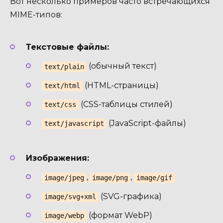
Вот несколько примеров часто встречающихся
MIME-типов:
Текстовые файлы:
(обычный текст)
text/plain
(HTML-страницы)
text/html
(CSS-таблицы стилей)
text/css
(JavaScript-файлы)
text/javascript
Изображения:
,
,
image/jpeg
image/png
image/gif
(SVG-графика)
image/svg+xml
(формат WebP)
image/webp