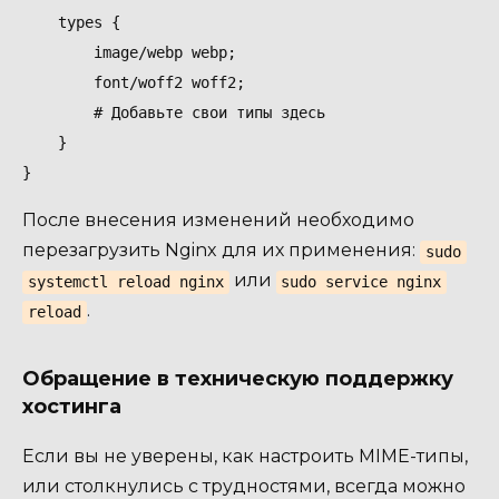
    types {

        image/webp webp;

        font/woff2 woff2;

        # Добавьте свои типы здесь

    }

}
После внесения изменений необходимо
перезагрузить Nginx для их применения:
sudo
или
systemctl reload nginx
sudo service nginx
.
reload
Обращение в техническую поддержку
хостинга
Если вы не уверены, как настроить MIME-типы,
или столкнулись с трудностями, всегда можно