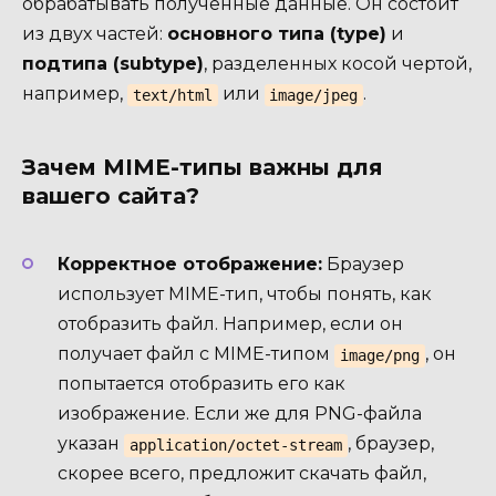
обрабатывать полученные данные. Он состоит
из двух частей:
основного типа (type)
и
подтипа (subtype)
, разделенных косой чертой,
например,
или
.
text/html
image/jpeg
Зачем MIME-типы важны для
вашего сайта?
Корректное отображение:
Браузер
использует MIME-тип, чтобы понять, как
отобразить файл. Например, если он
получает файл с MIME-типом
, он
image/png
попытается отобразить его как
изображение. Если же для PNG-файла
указан
, браузер,
application/octet-stream
скорее всего, предложит скачать файл,