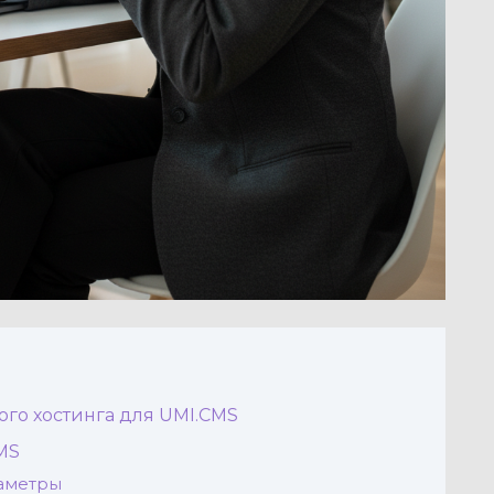
го хостинга для UMI.CMS
MS
аметры