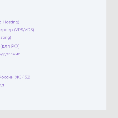
 Hosting)
ервер (VPS/VDS)
sting)
(для РФ)
рудование
оссии (ФЗ-152)
од