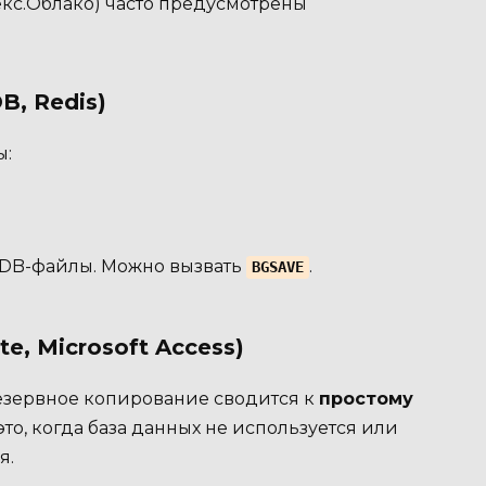
екс.Облако) часто предусмотрены
, Redis)
ы:
DB-файлы. Можно вызвать
.
BGSAVE
e, Microsoft Access)
Резервное копирование сводится к
простому
это, когда база данных не используется или
я.