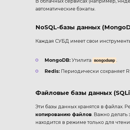
В облачных сервисах (например, Янд
автоматические бэкапы.
NoSQL-базы данных (MongoDB
Каждая СУБД имеет свои инструмент
MongoDB:
Утилита
.
mongodump
Redis:
Периодически сохраняет R
Файловые базы данных (SQLit
Эти базы данных хранятся в файлах. 
копированию файлов
. Важно делать 
находится в режиме только для чтени