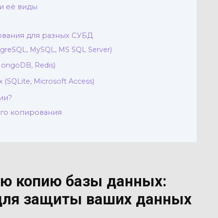
и её виды
вания для разных СУБД
greSQL, MySQL, MS SQL Server)
ongoDB, Redis)
SQLite, Microsoft Access)
ии?
го копирования
ую копию базы данных:
для защиты ваших данных