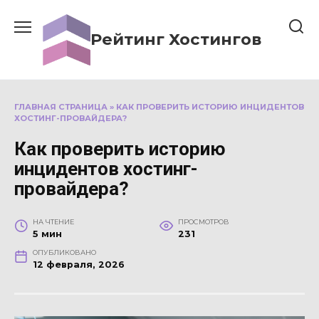
Перейти
к
Рейтинг Хостингов
содержанию
ГЛАВНАЯ СТРАНИЦА
»
КАК ПРОВЕРИТЬ ИСТОРИЮ ИНЦИДЕНТОВ
ХОСТИНГ-ПРОВАЙДЕРА?
Как проверить историю
инцидентов хостинг-
провайдера?
НА ЧТЕНИЕ
ПРОСМОТРОВ
5 мин
231
ОПУБЛИКОВАНО
12 февраля, 2026