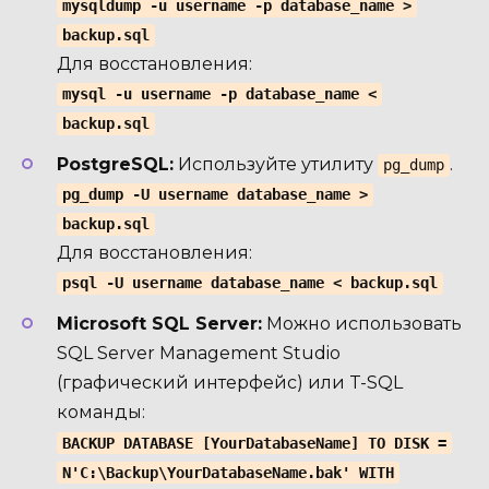
mysqldump -u username -p database_name >
backup.sql
Для восстановления:
mysql -u username -p database_name <
backup.sql
PostgreSQL:
Используйте утилиту
.
pg_dump
pg_dump -U username database_name >
backup.sql
Для восстановления:
psql -U username database_name < backup.sql
Microsoft SQL Server:
Можно использовать
SQL Server Management Studio
(графический интерфейс) или T-SQL
команды:
BACKUP DATABASE [YourDatabaseName] TO DISK =
N'C:\Backup\YourDatabaseName.bak' WITH