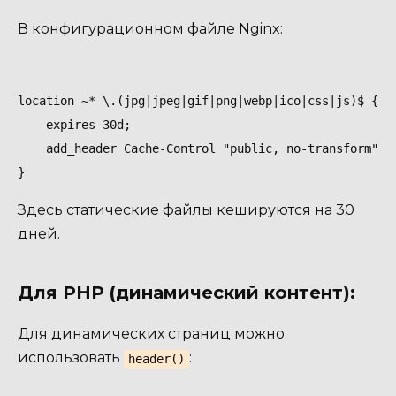
В конфигурационном файле Nginx:
location ~* \.(jpg|jpeg|gif|png|webp|ico|css|js)$ {

    expires 30d;

    add_header Cache-Control "public, no-transform";

Здесь статические файлы кешируются на 30
дней.
Для PHP (динамический контент):
Для динамических страниц можно
использовать
:
header()