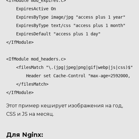
<IfModule mod_expires.c>

    ExpiresActive On

    ExpiresByType image/jpg "access plus 1 year"

    ExpiresByType text/css "access plus 1 month"

    ExpiresDefault "access plus 1 day"

</IfModule>

<IfModule mod_headers.c>

    <filesMatch "\.(jpg|jpeg|png|gif|webp|js|css)$">

        Header set Cache-Control "max-age=2592000, pub
    </filesMatch>

Этот пример кеширует изображения на год,
CSS и JS на месяц.
Для Nginx: