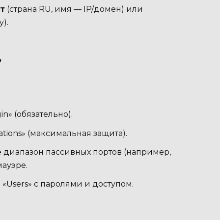
т
(страна RU, имя — IP/домен) или
y).
ь
gin» (обязательно).
erations» (максимальная защита).
йте диапазон пассивных портов (например,
мауэре.
> «Users» с паролями и доступом.