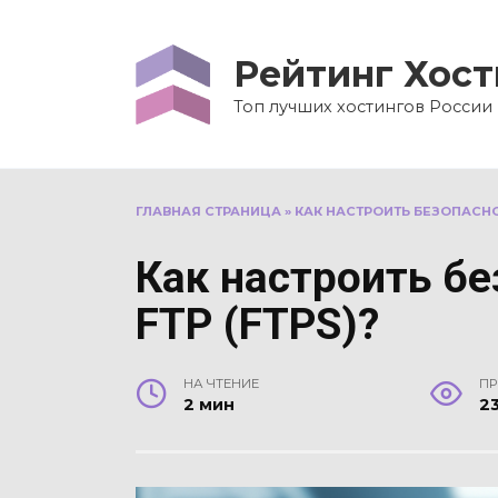
Перейти
к
Рейтинг Хост
содержанию
Топ лучших хостингов России
ГЛАВНАЯ СТРАНИЦА
»
КАК НАСТРОИТЬ БЕЗОПАСНО
Как настроить б
FTP (FTPS)?
НА ЧТЕНИЕ
П
2 мин
2