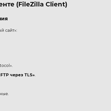
те (FileZilla Client)
ния
й сайт»:
tocol».
 FTP через TLS»
.
ные.