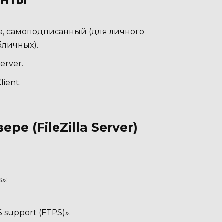
а, самоподписанный (для личного
бличных).
erver.
lient.
ре (FileZilla Server)
s»:
 support (FTPS)».