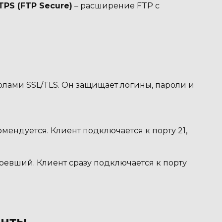
TPS (FTP Secure)
– расширение FTP с
олами SSL/TLS. Он защищает логины, пароли и
мендуется. Клиент подключается к порту 21,
ревший. Клиент сразу подключается к порту
енты