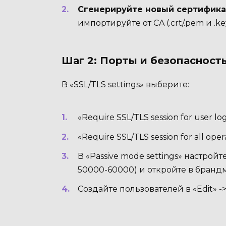
Сгенерируйте новый сертифика
импортируйте от CA (.crt/.pem и .ke
Шаг 2: Порты и безопасност
В «SSL/TLS settings» выберите:
«Require SSL/TLS session for user lo
«Require SSL/TLS session for all op
В «Passive mode settings» настро
50000-60000) и откройте в бранд
Создайте пользователей в «Edit» -