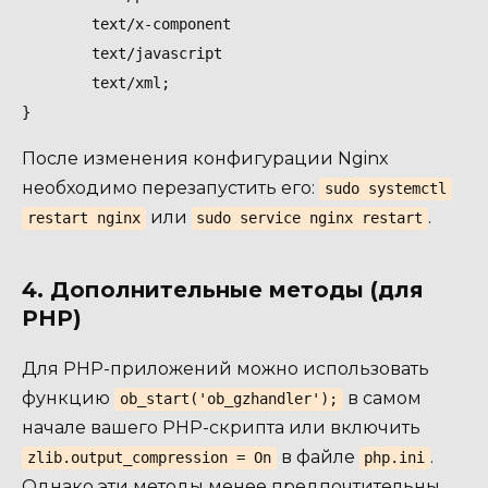
        text/x-component

        text/javascript

        text/xml;

После изменения конфигурации Nginx
необходимо перезапустить его:
sudo systemctl
или
.
restart nginx
sudo service nginx restart
4. Дополнительные методы (для
PHP)
Для PHP-приложений можно использовать
функцию
в самом
ob_start('ob_gzhandler');
начале вашего PHP-скрипта или включить
в файле
.
zlib.output_compression = On
php.ini
Однако эти методы менее предпочтительны,