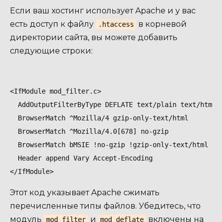
Если ваш хостинг использует Apache и у вас
есть доступ к файлу
в корневой
.htaccess
директории сайта, вы можете добавить
следующие строки:
<IfModule mod_filter.c>

  AddOutputFilterByType DEFLATE text/plain text/html 
  BrowserMatch ^Mozilla/4 gzip-only-text/html

  BrowserMatch ^Mozilla/4.0[678] no-gzip

  BrowserMatch bMSIE !no-gzip !gzip-only-text/html

  Header append Vary Accept-Encoding

Этот код указывает Apache сжимать
перечисленные типы файлов. Убедитесь, что
модуль
и
включены на
mod_filter
mod_deflate