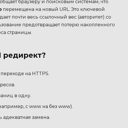
общает браузеру и поисковым системам, что
о
перемещена на новый URL. Это ключевой
ает почти весь ссылочный вес (авторитет) со
льзование предотвращает потерю накопленного
са страницы.
1 редирект?
переходе на HTTPS.
ресов.
аниц в одну.
например, с www на без www).
ь адекватная замена.