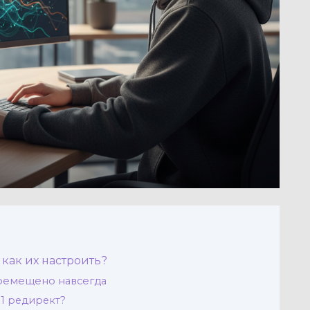
 как их настроить?
еремещено навсегда
01 редирект?