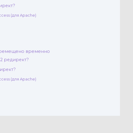
директ?
ccess (для Apache)
S
Перемещено временно
02 редирект?
директ?
ccess (для Apache)