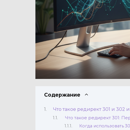
Содержание
Что такое редирект 301 и 302 и
Что такое редирект 301: П
Когда использовать 3