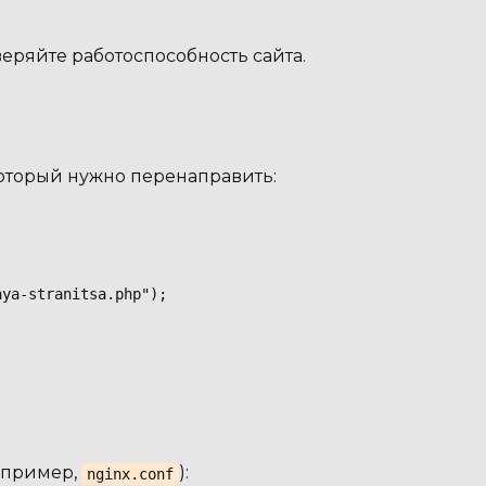
ряйте работоспособность сайта.
 который нужно перенаправить:


ya-stranitsa.php");

апример,
):
nginx.conf