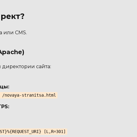
ирект?
а или CMS.
 Apache)
 директории сайта:
цы:
 /novaya-stranitsa.html
PS:
ST}%{REQUEST_URI} [L,R=301]