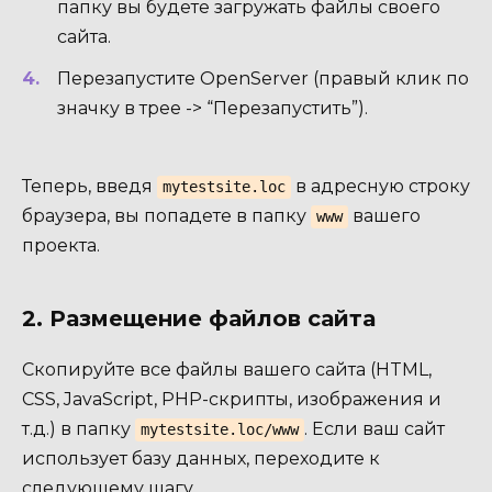
папку вы будете загружать файлы своего
сайта.
Перезапустите OpenServer (правый клик по
значку в трее -> “Перезапустить”).
Теперь, введя
в адресную строку
mytestsite.loc
браузера, вы попадете в папку
вашего
www
проекта.
2. Размещение файлов сайта
Скопируйте все файлы вашего сайта (HTML,
CSS, JavaScript, PHP-скрипты, изображения и
т.д.) в папку
. Если ваш сайт
mytestsite.loc/www
использует базу данных, переходите к
следующему шагу.