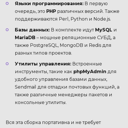
Языки программирования:
В первую
очередь, это
PHP
различных версий. Также
поддерживаются Perl, Python и Node.js.
Базы данных:
В комплекте идут
MySQL
и
MariaDB
– мощные реляционные СУБД, а
также PostgreSQL, MongoDB и Redis для
разных типов проектов.
Утилиты управления:
Встроенные
инструменты, такие как
phpMyAdmin
для
удобного управления базами данных,
Sendmail для отладки почтовых функций, а
также различные менеджеры пакетов и
консольные утилиты.
Вся эта сборка портативна и не требует