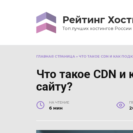
Перейти
к
Рейтинг Хост
содержанию
Топ лучших хостингов России
ГЛАВНАЯ СТРАНИЦА
»
ЧТО ТАКОЕ CDN И КАК ПОД
Что такое CDN и 
сайту?
НА ЧТЕНИЕ
П
6 мин
2