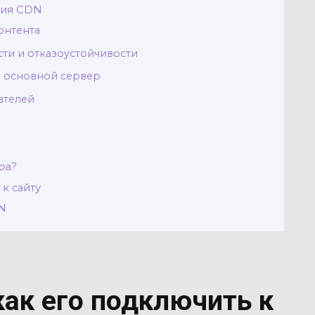
ния CDN
онтента
ти и отказоустойчивости
а основной сервер
ателей
ра?
к сайту
N
как его подключить к