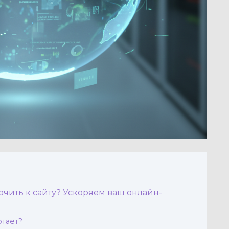
ючить к сайту? Ускоряем ваш онлайн-
отает?