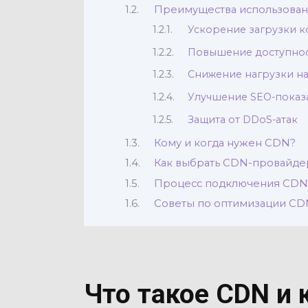
Преимущества использова
Ускорение загрузки к
Повышение доступнос
Снижение нагрузки н
Улучшение SEO-показ
Защита от DDoS-атак
Кому и когда нужен CDN?
Как выбрать CDN-провайде
Процесс подключения CDN 
Советы по оптимизации CD
Что такое CDN и 