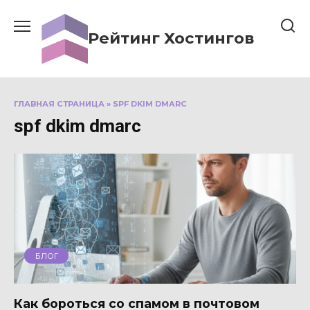
Перейти
к
Рейтинг Хостингов
содержанию
ГЛАВНАЯ СТРАНИЦА
»
SPF DKIM DMARC
spf dkim dmarc
БЛОГ
Как бороться со спамом в почтовом